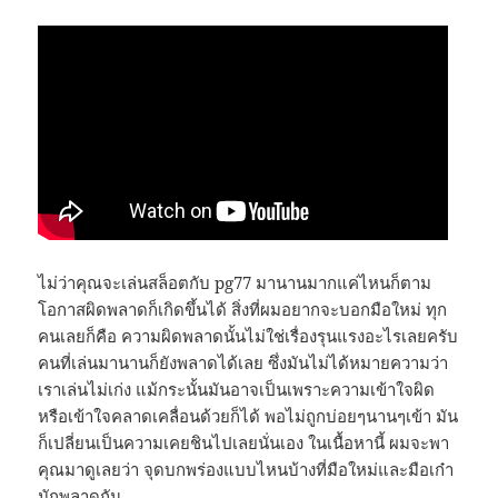
ไม่ว่าคุณจะเล่นสล็อตกับ pg77 มานานมากแค่ไหนก็ตาม
โอกาสผิดพลาดก็เกิดขึ้นได้ สิ่งที่ผมอยากจะบอกมือใหม่ ทุก
คนเลยก็คือ ความผิดพลาดนั้นไม่ใช่เรื่องรุนแรงอะไรเลยครับ
คนที่เล่นมานานก็ยังพลาดได้เลย ซึ่งมันไม่ได้หมายความว่า
เราเล่นไม่เก่ง แม้กระนั้นมันอาจเป็นเพราะความเข้าใจผิด
หรือเข้าใจคลาดเคลื่อนด้วยก็ได้ พอไม่ถูกบ่อยๆนานๆเข้า มัน
ก็เปลี่ยนเป็นความเคยชินไปเลยนั่นเอง ในเนื้อหานี้ ผมจะพา
คุณมาดูเลยว่า จุดบกพร่องแบบไหนบ้างที่มือใหม่และมือเก๋า
มักพลาดกัน