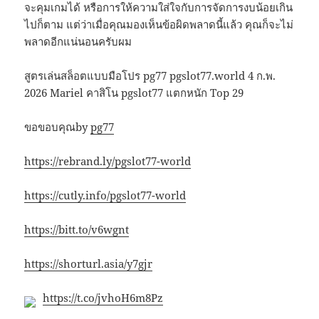
จะคุมเกมได้ หรือการให้ความใส่ใจกับการจัดการงบน้อยเกิน
ไปก็ตาม แต่ว่าเมื่อคุณมองเห็นข้อผิดพลาดนี้แล้ว คุณก็จะไม่
พลาดอีกแน่นอนครับผม
สูตรเล่นสล็อตแบบมือโปร pg77 pgslot77.world 4 ก.พ.
2026 Mariel คาสิโน pgslot77 แตกหนัก Top 29
ขอขอบคุณby
pg77
https://rebrand.ly/pgslot77-world
https://cutly.info/pgslot77-world
https://bitt.to/v6wgnt
https://shorturl.asia/y7gjr
https://t.co/jvhoH6m8Pz