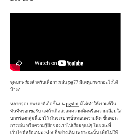
จุดบกพร่องสำหรับเพื่อการเล่น pg77 มีเหตุมาจากอะไรได้
บ้าง?
หลายจุดบกพร่องที่เกิดขึ้นบน
pgslot
มิได้ทำให้เราแพ้ใน
ทันทีหรอกขอรับ แต่ถ้าเกิดสะสมความคิดหรือความเลื่อมใส
บกพร่องกลุ่มนี้เอาไว้ มันจะเบาๆบั่นทอนความคิด ขั้นตอน
การเล่น หรือความรู้สึกของเราไปเรื่อยๆแน่ๆ ในขณะที่
เว็บไซต์หรือเกมpgslot ก็อย่างเดิม เพราะฉะนั้น เพื่อไม่ให้