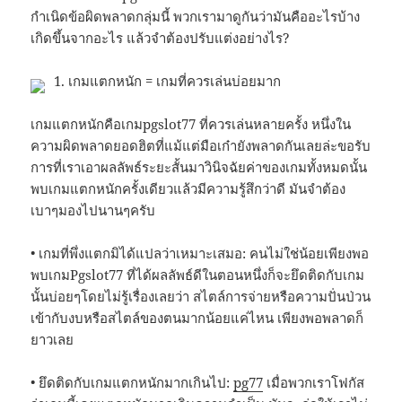
กำเนิดข้อผิดพลาดกลุ่มนี้ พวกเรามาดูกันว่ามันคืออะไรบ้าง
เกิดขึ้นจากอะไร แล้วจำต้องปรับแต่งอย่างไร?
1. เกมแตกหนัก = เกมที่ควรเล่นบ่อยมาก
เกมแตกหนักคือเกมpgslot77 ที่ควรเล่นหลายครั้ง หนึ่งใน
ความผิดพลาดยอดฮิตที่แม้แต่มือเก๋ายังพลาดกันเลยล่ะขอรับ
การที่เราเอาผลลัพธ์ระยะสั้นมาวินิจฉัยค่าของเกมทั้งหมดนั้น
พบเกมแตกหนักครั้งเดียวแล้วมีความรู้สึกว่าดี มันจำต้อง
เบาๆมองไปนานๆครับ
• เกมที่พึ่งแตกมิได้แปลว่าเหมาะเสมอ: คนไม่ใช่น้อยเพียงพอ
พบเกมPgslot77 ที่ได้ผลลัพธ์ดีในตอนหนึ่งก็จะยึดติดกับเกม
นั้นบ่อยๆโดยไม่รู้เรื่องเลยว่า สไตล์การจ่ายหรือความปั่นป่วน
เข้ากับงบหรือสไตล์ของตนมากน้อยแค่ไหน เพียงพอพลาดก็
ยาวเลย
• ยึดติดกับเกมแตกหนักมากเกินไป:
pg77
เมื่อพวกเราโฟกัส