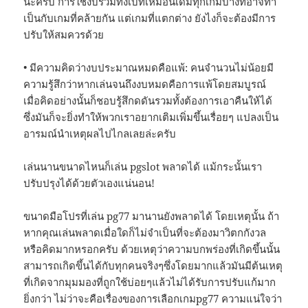
นะครับ การใช้งบรวมทั้งเบทเหมือนเดิมทุกเกมบางทีอาจทำ
เป็นกับเกมที่คล้ายกัน แต่เกมที่แตกต่าง ยังไงก็จะต้องมีการ
ปรับให้สมควรด้วย
• มีความคิดว่างบประมาณหมดคือแพ้: คนจำนวนไม่น้อยมี
ความรู้สึกว่าหากเล่นจนถึงงบหมดคือการแพ้โดยสมบูรณ์
เมื่อคิดอย่างนั้นก็ชอบรู้สึกดดันรวมทั้งต้องการเอาคืนให้ได้
ซึ่งมันก็จะยิ่งทำให้พวกเราอยากเติมเพิ่มขึ้นเรื่อยๆ แปลงเป็น
อารมณ์นำเหตุผลไปไกลเลยล่ะครับ
เล่นนานขนาดไหนก็เล่น pgslot พลาดได้ แม้กระนั้นเรา
ปรับปรุงได้ด้วยตัวเองแน่นอน!
ขนาดมือโปรที่เล่น pg77 มานานยังพลาดได้ โดยเหตุนั้น ถ้า
หากคุณเล่นพลาดเมื่อใดก็ไม่จำเป็นที่จะต้องมาวิตกกังวล
หรือคิดมากหรอกครับ ด้วยเหตุว่าความบกพร่องที่เกิดขึ้นนั้น
สามารถเกิดขึ้นได้กับทุกคนจริงๆซึ่งโดยมากแล้วมันมีต้นเหตุ
ที่เกิดจากมุมมองที่ถูกใช้บ่อยๆแล้วไม่ได้รับการปรับแก้มาก
ยิ่งกว่า ไม่ว่าจะคือเรื่องของการเลือกเกมpg77 ความแน่ใจว่า