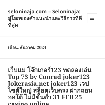
seloninaja.com – Seloninaja:
สู่โลกของคำแนะนำและวิธีการที่ดี
ที่สุด
เมนู
และวิด
เจ็ต
เดือน:
ธันวาคม 2024
เว็บแม่ โจ๊กเกอร์123 ทดลองเล่น
Top 73 by Conrad joker123
Jokerasia.net joker123 เวป
ไซต์ใหญ่ สล็อตเว็บตรง ฝากถอน
ออโต้ ไม่มีขั้นต่ำ 31 FEB 25
casino online