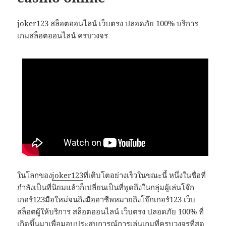
joker123 สล็อตออนไลน์ เว็บตรง ปลอดภัย 100% บริการ
เกมสล็อตออนไลน์ ครบวงจร
ในโลกของ
joker123
ที่เติบโตอย่างเร็วในขณะนี้ หนึ่งในชื่อที่
กำลังเป็นที่นิยมแล้วก็เปลี่ยนเป็นที่พูดถึงในกลุ่มผู้เล่นโจ๊ก
เกอร์123มือใหม่จนถึงมืออาชีพหมายถึงโจ๊กเกอร์123 เว็บ
สล็อตผู้ให้บริการ สล็อตออนไลน์ เว็บตรง ปลอดภัย 100% ที่
เกิดขึ้นมาเพื่อมอบประสบการณ์การเล่นเกมที่ครบวงจรที่สุด