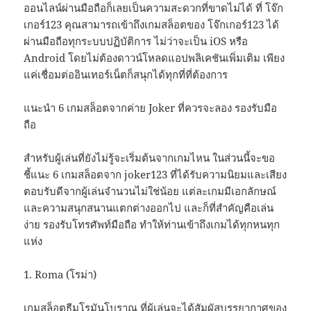
ออนไลน์ผ่านมือถือก็เลยเป็นความสะดวกที่ขาดไม่ได้ ที่ โจ๊ก
เกอร์123 คุณสามารถเข้าถึงเกมสล็อตของ โจ๊กเกอร์123 ได้
ผ่านมือถือทุกระบบปฏิบัติการ ไม่ว่าจะเป็น iOS หรือ
Android โดยไม่ต้องดาวน์โหลดแอปพลิเคชันเพิ่มเติม เพียง
แค่เชื่อมต่ออินเทอร์เน็ตก็สนุกได้ทุกที่ที่ต้องการ
แนะนำ 6 เกมสล็อตจากค่าย Joker ที่ควรจะลอง รองรับมือ
ถือ
สำหรับผู้เล่นที่ยังไม่รู้จะเริ่มต้นจากเกมไหน ในส่วนนี้จะขอ
ชี้แนะ 6 เกมสล็อตจาก joker123 ที่ได้รับความนิยมและเสียง
ตอบรับดีจากผู้เล่นจำนวนไม่ใช่น้อย แต่ละเกมมีเอกลักษณ์
และความสนุกสนานแตกต่างออกไป และก็ที่สำคัญคือเล่น
ง่าย รองรับโทรศัพท์มือถือ ทำให้ท่านเข้าถึงเกมได้ทุกหนทุก
แห่ง
1. Roma (โรม่า)
เกมสล็อตธีมโรมันโบราณ ที่ผู้เล่นจะได้สัมผัสบรรยากาศของ