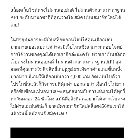
สล็อตเว็บไซต์ตรงไม่ผ่านเอเย่นต์ ไม่ผ่านตัวกลาง มาตรฐาน
API ระดับนานาชาติที่คุณวางใจ สมัครเป็นสมาชิกใหม่ได้
เลย!
ในปัจจุบันอาจจะมีเว็บสล็อตออนไลน์ให้คุณเลือกเล่น
มากมายเยอะแยะ แต่ว่าจะมีเว็บไหนซึ่งสามารถตอบโจทย์
การใช้งานของคุณได้เท่าเราอีกล่ะนะครับ พวกเราเป็นสล็อต
เว็บตรงไม่ผ่านเอเย่นต์ ไม่ผ่านตัวกลาง มาตรฐาน API สุด
ยอดที่คุณวางใจ ลิขสิทธิ์เกมpgslotแท้จากค่ายเกมชั้นหนึ่ง
มากมาย มีเกมให้เลือกเล่นกว่า 4,000 เกม อัดแน่นไปด้วย
โปรโมชั่นแล้วก็กิจกรรมที่คุ้มค่า บอกเลยว่า เงื่อนไขไม่ยาก
หรือซับซ้อนแน่นอน 100% สนุกสนานกับการเล่นเกมได้ทุกวี่
ทุกวันตลอด 24 ชั่วโมง แม้นี่คือสิ่งที่คุณอยากได้จากเว็บตรง
ไม่ผ่านเอเย่นต์ล่ะก็ มาสมัครสมาชิกใหม่สล็อต456กับเราได้
แล้ววันนี้ สมัครฟรี สมัครเลย!