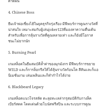
คาดฝัน
4. Chinese Boss
ธีมเจ้าพ่อเซี่ยงไฮ้ในยุคธุรกิจรุ่งเรือง มีฟีพบร์การคูณรางวัลที่
น่าสนใจ เหมาะสมกับผู้เล่นjoker123ที่มองหาความตื่นเต้น
สำหรับเพื่อการลุ้นรางวัลที่คูณหลายเท่า และก็ยังมีโอกาส
ชนะไม่ยากนัก
5. Burning Pearl
เกมสล็อตในธีมสมบัติล้ำค่าของมุกมังกร มีฟีพบร์การขยาย
WILD และก็การล็อกรีลให้ได้ลุ้นรางวัลก้อนโต สีสันและก็แอ
นิเมชั่นงาม เล่นเพลินและก็ทำกำไรได้ง่าย
6. Blackbeard Legacy
เกมสล็อตแนวโจรสลัด ตะลุยทะเลล่ากรุสมบัติกับกางล็ค
เบียร์สดด โดดเด่นด้วยโบนัสฟรีสปิน และระบบการคูณ