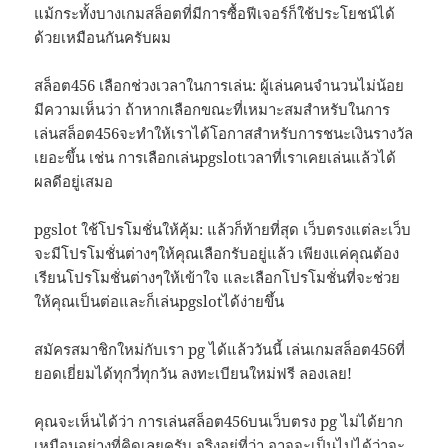
แม้กระทั้งบางเกมสล็อตที่มีการซื้อฟีเจอร์ก็ใช้ประโยชน์ได้
ด้วยเหมือนกันครับผม
สล็อต456 เลือกช่วงเวลาในการเล่น: ผู้เล่นคนจำนวนไม่น้อย
มีความเห็นว่า ถ้าหากเลือกขณะที่เหมาะสมสำหรับในการ
เล่นสล็อต456จะทำให้เราได้โอกาสสำหรับการชนะเงินรางวัล
เยอะขึ้น เช่น การเลือกเล่นpgslotเวลาที่เราเคยเล่นแล้วได้
ผลดีอยู่เสมอ
pgslot ใช้โปรโมชั่นให้คุ้ม: แล้วก็ท้ายที่สุด เว็บตรงแต่ละเว็บ
จะมีโปรโมชั่นต่างๆให้คุณเลือกรับอยู่แล้ว เพียงแค่คุณต้อง
เรียนโปรโมชั่นต่างๆให้เข้าใจ และเลือกโปรโมชั่นที่จะช่วย
ให้คุณเป็นต่อและก็เล่นpgslotได้ง่ายขึ้น
สมัครสมาชิกใหม่กับเรา pg ได้แล้ววันนี้ เล่นเกมสล็อต456ที่
ยอดเยี่ยมได้ทุกวี่ทุกวัน ลงทะเบียนใหม่ฟรี ลองเลย!
คุณจะเห็นได้ว่า การเล่นสล็อต456บนเว็บตรง pg ไม่ได้ยาก
เหมือนอย่างที่คิดเลยครับ จริงอยู่ที่ว่า อาจจะเป็นไปได้ว่าจะ