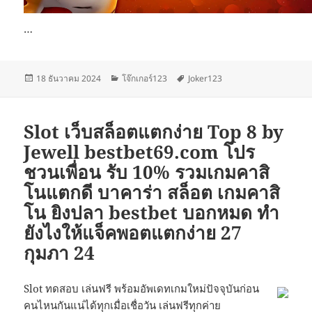
…
เขียน
หมวด
ป้าย
18 ธันวาคม 2024
โจ๊กเกอร์123
Joker123
เมื่อ
หมู่
กำกับ
Slot เว็บสล็อตแตกง่าย Top 8 by
Jewell bestbet69.com โปร
ชวนเพื่อน รับ 10% รวมเกมคาสิ
โนแตกดี บาคาร่า สล็อต เกมคาสิ
โน ยิงปลา bestbet บอกหมด ทำ
ยังไงให้แจ็คพอตแตกง่าย 27
กุมภา 24
Slot ทดสอบ เล่นฟรี พร้อมอัพเดทเกมใหม่ปัจจุบันก่อน
คนไหนกันแน่ได้ทุกเมื่อเชื่อวัน เล่นฟรีทุกค่าย