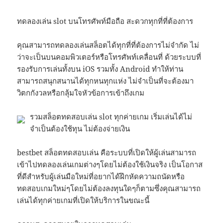
ทดลองเล่น slot บนโทรศัพท์มือถือ สะดวกทุกที่ที่ต้องการ
คุณสามารถทดลองเล่นสล็อตได้ทุกที่ที่ต้องการไม่จำกัด ไม่
ว่าจะเป็นบนคอมพิวเตอร์หรือโทรศัพท์เคลื่อนที่ ด้วยระบบที่
รองรับการเล่นทั้งบน iOS รวมทั้ง Android ทำให้ท่าน
สามารถสนุกสนานได้ทุกหนทุกแห่ง ไม่จำเป็นที่จะต้องมา
วิตกกังวลหรือกลุ้มใจหัวข้อการเข้าถึงเกม
รวมสล็อตทดสอบเล่น slot ทุกค่ายเกม เริ่มเล่นได้ไม่
จำเป็นต้องใช้ทุน ไม่ต้องจ่ายเงิน
bestbet สล็อตทดสอบเล่น คือระบบที่เปิดให้ผู้เล่นสามารถ
เข้าไปทดลองเล่นเกมต่างๆโดยไม่ต้องใช้เงินจริง เป็นโอกาส
ที่ดีสำหรับผู้เล่นมือใหม่ที่อยากได้ฝึกหัดความถนัดหรือ
ทดสอบเกมใหม่ๆโดยไม่ต้องลงทุนใดๆก็ตามซึ่งคุณสามารถ
เล่นได้ทุกค่ายเกมที่เปิดให้บริการในขณะนี้