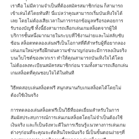
เราคือ ไม่มีความจำเป็นที่ต้องสมัครสมาชิกก่อน ก็สามารถ
เข้าเล่นได้โดยทันที! นี่แปลว่าคุณสามารถเริ่มบันเทิงใจได้
เลย โดยไม่ต้องเสียเวลาในการกรอกข้อมูลหรือรอคอยการ
รับรองบัญชี ทั้งนี้ยังสามารถเลือกเล่นเกมสล็อตจากผู้ให้
บริการชั้นหนึ่งมากมายในระบบที่ใช้งานง่ายและไม่สลับซับ
ซ้อน สล็อตทดลองเล่นฟรีเป็นโอกาสที่ดีสำหรับผู้ที่อยากลอง
เล่นเกมใหม่ๆหรือฝึกฝนความชำนาญก่อนจะมีการลงเงินจริง
บนเว็บไซต์ของพวกเรา ทำให้คุณสามารถบันเทิงใจได้โดย
ไม่ต้องลงทะเบียนสมัครสมาชิกก่อน รวมทั้งสามารถเลือกเล่น
เกมสล็อตที่คุณชอบใจได้ในทันที
วิธีทดสอบเล่นสล็อตฟรี สนุกสนานกับเกมสล็อตได้โดยไม่
ต้องใช้เงินจริง
การทดลองเล่นสล็อตฟรีเป็นวิธีที่ยอดเยี่ยมสำหรับในการ
สัมผัสประสบการณ์การเล่นเกมสล็อตโดยไม่จำเป็นต้องใช้
เงินจริง และก็เป็นจังหวะดีในการเรียนรู้แนวทางการเล่นเกม
ต่างๆก่อนที่จะคุณจะตัดสินใจพนันจริง นี่เป็นขั้นตอนง่ายๆที่