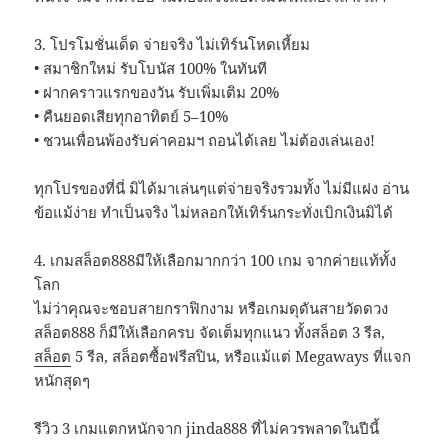
3. โปรโมชั่นเด็ด จ่ายจริง ไม่เทิร์นโหดเหี้ยม
• สมาชิกใหม่ รับโบนัส 100% ในทันที
• ฝากคราวแรกของวัน รับเพิ่มเติม 20%
• คืนยอดเสียทุกอาทิตย์ 5–10%
• ชวนเพื่อนพ้องรับค่าคอมฯ ถอนได้เลย ไม่ต้องเล่นเอง!
ทุกโปรของที่นี่ มิได้มาเล่นๆแต่จ่ายจริงรวมทั้ง ไม่มีแฝง อ่าน
ข้อแม้ง่าย ทำเป็นจริง ไม่หลอกให้เทิร์นกระทั่งเบิกเงินมิได้
4. เกมสล็อต888มีให้เลือกมากกว่า 100 เกม จากค่ายแท้ทั้ง
โลก
ไม่ว่าคุณจะชอบสายกราฟิกงาม หรือเกมดุดันสายวัดดวง
สล็อต888 ก็มีให้เลือกครบ จัดเต็มทุกแนว ทั้งสล็อต 3 รีล,
สล็อต
5 รีล, สล็อตซื้อฟรีสปิน, หรือแม้แต่ Megaways ที่แจก
หนักสุดๆ
รีวิว 3 เกมแตกหนักจาก jinda888 ที่ไม่ควรพลาดในปีนี้