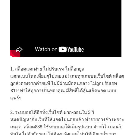
1. สล็อตแตกง่าย ไม่ปรับเรท ไม่ล็อกยูส
แตกแบบโหดเหี้ยมๆไปเลยแม่! เกมทุกเกมบนเว็บไซต์ สล็อต
ถูกส่งตรงจากค่ายแท้ ไม่มีผ่านมือคนกลาง ไม่ถูกปรับเรท
RTP ทำให้ทุกการปั่นของคุณ มีสิทธิ์ได้ลุ้นแจ็คพอต แบบ
แฟร์ๆ
2. ระบบออโต้อีกทั้งเว็บไซต์ ฝาก-ถอนใน 5 วิ
หมดปัญหากับเว็บที่ให้แอดไม่นตอบช้า ทำรายการช้า เพราะ
เหตุว่า สล็อต888 ใช้ระบบออโต้เต็มรูปแบบ ฝากก็ไว ถอนก็
ทันใจ ไม่จำกัดรอบ ไม่ต้องแจ้งแอดไม่นให้เสียเวล่ำเวลา