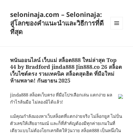
seloninaja.com – Seloninaja:
สู่โลกของคำแนะนำและวิธีการที่ดี
ที่สุด
เมนู
และวิด
เจ็ต
พนันออนไลน์ เว็บแม่ สล็อต888 ใหม่ล่าสุด Top
44 by Bradford jinda888 Jin888.co 26 สล็อต
เว็บไซต์ตรง รวมเทคนิค สล็อตสุดฮิต ที่มือใหม่
ห้ามพลาด! กันยายน 2025
jinda888 สล็อตเว็บตรง ที่มือโปรเลือกเล่น แตกง่าย ผล
กำไรล้นมือ ไม่ลองมิได้แล้ว!
แม้คุณกำลังมองหาเว็บสล็อตที่แตกง่ายจริง ไม่ล็อกยูส ไม่ปั่น
ตัวเลขให้เสียอารมณ์ และก็ที่สำคัญต้องมีทุกค่ายเกมในที่
เดียวแบบไม่ต้องโยกเครดิตให้วุ่นวาย สล็อต888 เป็นหนึ่งใน