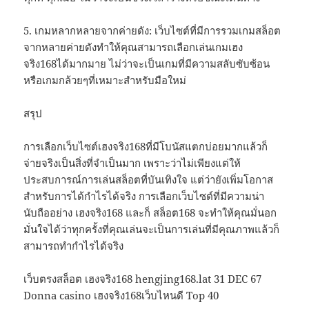
5. เกมหลากหลายจากค่ายดัง: เว็บไซต์ที่มีการรวมเกมสล็อต
จากหลายค่ายดังทำให้คุณสามารถเลือกเล่นเกมเฮง
จริง168ได้มากมาย ไม่ว่าจะเป็นเกมที่มีความสลับซับซ้อน
หรือเกมกล้วยๆที่เหมาะสำหรับมือใหม่
สรุป
การเลือกเว็บไซต์เฮงจริง168ที่มีโบนัสแตกบ่อยมากแล้วก็
จ่ายจริงเป็นสิ่งที่จำเป็นมาก เพราะว่าไม่เพียงแต่ให้
ประสบการณ์การเล่นสล็อตที่บันเทิงใจ แต่ว่ายังเพิ่มโอกาส
สำหรับการได้กำไรได้จริง การเลือกเว็บไซต์ที่มีความน่า
นับถืออย่าง เฮงจริง168 และก็ สล็อต168 จะทำให้คุณมั่นอก
มั่นใจได้ว่าทุกครั้งที่คุณเล่นจะเป็นการเล่นที่มีคุณภาพแล้วก็
สามารถทำกำไรได้จริง
เว็บตรงสล็อต เฮงจริง168 hengjing168.lat 31 DEC 67
Donna casino เฮงจริง168เว็บไหนดี Top 40