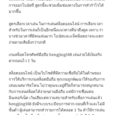
การออกโบนัสถี่ สูตรนี้จะช่วยเพิ่มช่องทางในการทำกำไรได้
มากขึ้น
สูตรเลือกเวลาเล่น ในการเล่นสล็อตออนไลน์ การเลือกเวลา
สำหรับในการเล่นก็เป็นอีกหนึ่งแนวทางที่น่าดึงดูด เพราะว่า
บางช่วงเวลาที่มีคนเล่นมาก โบนัสและแจ็คพ็อตอาจจะแตก
ง่ายดายเสียยิ่งกว่าปกติ
เกมสล็อตโทรศัพท์มือถือ hengjing168 เล่นง่ายได้เงินจริง
ฝากถอนไว 1 วัน
สล็อตออนไลน์ เป็นเว็บไซต์ที่มีความเชื่อถือได้ในด้านของ
การให้บริการเกมสล็อตมือถือ ทุกเกมถูกพัฒนาให้รองรับการ
เล่นบนสมาร์ทโฟน ไม่ว่าคุณจะอยู่ที่ใดก็สามารถสนุกสนาน
กับการเล่นสล็อตได้ง่ายๆผ่านมือถือ แค่มีการเชื่อมต่อ
อินเทอร์เน็ต เว้นเสียแต่ความสบายสำหรับเพื่อการเล่นแล้ว
hengjing168 ยังมีระบบระเบียบการฝาก-ถอนที่เร็วและไม่มี
ขั้นต่ำ ผู้เล่นสามารถทำรายการได้ตลอด 1 วัน ทำให้การเล่น