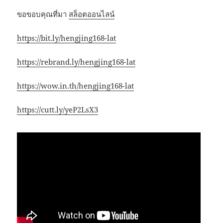
ขอขอบคุณที่มา
สล็อตออนไลน์
https://bit.ly/hengjing168-lat
https://rebrand.ly/hengjing168-lat
https://wow.in.th/hengjing168-lat
https://cutt.ly/yeP2LsX3