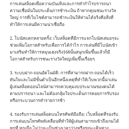
การเล่นสล็อตเพื่อความบันเทิงและการทำกำไรปรารถนา
ความเชื่อมั่นในประเด็นการชำระเงิน ถ้าหากคุณชนะรางวัล
ใหญ่ การที่เว็บไซต์สามารถชำระเงินให้ท่านได้จริงคือสิ่งที่
ทำให้การเล่นมีความน่าเชื่อถือ
2. โบนัสแตกหลายครั้ง: เว็บสล็อตที่มีการแจกโบนัสเสมอๆจะ
ช่วยเพิ่มโอกาสสำหรับเพื่อการได้กำไร การเล่นที่มีโบนัสเข้า
มาเสริมทำให้การหมุนเฮงจริง168นั้นสนุกเพิ่มขึ้นแล้วก็มี
โอกาสสำหรับการชนะรางวัลใหญ่เพิ่มขึ้นเรื่อยๆ
3. ระบบฝาก-ถอนอัตโนมัติ: การที่สามารถฝาก-ถอนได้เร็ว
ทันใจและไม่มีขั้นต่ำเป็นอีกหนึ่งเหตุที่ทำให้เว็บพวกนี้น่าเล่น
ผู้เล่นสล็อตออนไลน์สามารถควบคุมงบประมาณของตนได้
ตามปรารถนา และไม่ต้องกลุ้มใจประเด็นการคอยการรับรอง
หรือกระบวนการทำรายการช้า
4. รองรับการเล่นสล็อตบนโทรศัพท์มือถือ: เว็บสล็อตที่รองรับ
การเล่นบนโทรศัพท์เคลื่อนที่ทำให้ผู้เล่นสามารถเข้าถึงเกมได้
ทุกที่ ทุกเมื่อ ไม่ว่าจะเป็นช่วงเวลาว่างหรือขณะเดินทาง