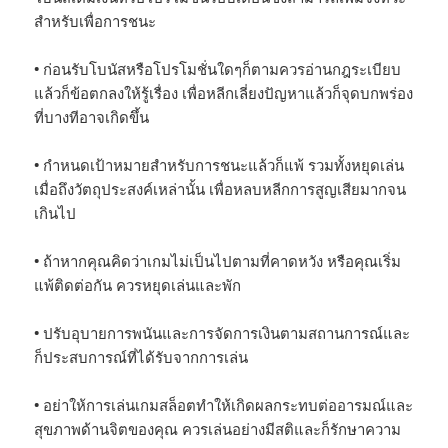
สำหรับเพื่อการชนะ
• ก่อนรับโบนัสหรือโปรโมชั่นใดๆก็ตามควรอ่านกฎระเบียบ
แล้วก็ข้อตกลงให้รู้เรื่อง เพื่อหลีกเลี่ยงปัญหาแล้วก็จุดบกพร่อง
ที่บางทีอาจเกิดขึ้น
• กำหนดเป้าหมายสำหรับการชนะแล้วก็แพ้ รวมทั้งหยุดเล่น
เมื่อถึงวัตถุประสงค์เหล่านั้น เพื่อหลบหลีกการสูญเสียมากจน
เกินไป
• ถ้าหากคุณคิดว่าเกมไม่เป็นไปตามที่คาดหวัง หรือคุณเริ่ม
แพ้ติดต่อกัน ควรหยุดเล่นและพัก
• ปรับอุบายการพนันและการจัดการเงินตามสถานการณ์และ
ก็ประสบการณ์ที่ได้รับจากการเล่น
• อย่าให้การเล่นเกมสล็อตทำให้เกิดผลกระทบต่ออารมณ์และ
สุขภาพด้านจิตของคุณ ควรเล่นอย่างมีสติและก็รักษาความ