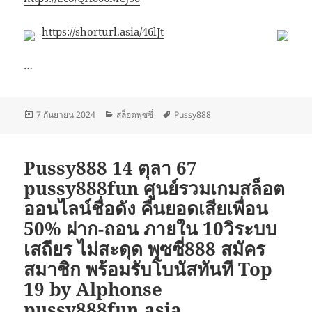
https://shorturl.asia/46lJt
…
เขียน
หมวด
ป้าย
7 กันยายน 2024
สล็อตพุซซี่
Pussy888
เมื่อ
หมู่
กำกับ
Pussy888 14 ตุลา 67
pussy888fun ศูนย์รวมเกมสล็อต
ออนไลน์ชื่อดัง คืนยอดเสียเพื่อน
50% ฝาก-ถอน ภายใน 10วิระบบ
เสถียร ไม่สะดุด พุซซี่888 สมัคร
สมาชิก พร้อมรับโบนัสทันที Top
19 by Alphonse
pussy888fun.asia