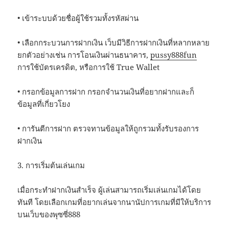
• เข้าระบบด้วยชื่อผู้ใช้รวมทั้งรหัสผ่าน
• เลือกกระบวนการฝากเงิน เว็บมีวิธีการฝากเงินที่หลากหลาย
ยกตัวอย่างเช่น การโอนเงินผ่านธนาคาร,
pussy888fun
การใช้บัตรเครดิต, หรือการใช้ True Wallet
• กรอกข้อมูลการฝาก กรอกจำนวนเงินที่อยากฝากและก็
ข้อมูลที่เกี่ยวโยง
• การันตีการฝาก ตรวจทานข้อมูลให้ถูกรวมทั้งรับรองการ
ฝากเงิน
3. การเริ่มต้นเล่นเกม
เมื่อกระทำฝากเงินสำเร็จ ผู้เล่นสามารถเริ่มเล่นเกมได้โดย
ทันที โดยเลือกเกมที่อยากเล่นจากนานัปการเกมที่มีให้บริการ
บนเว็บของพุซซี่888