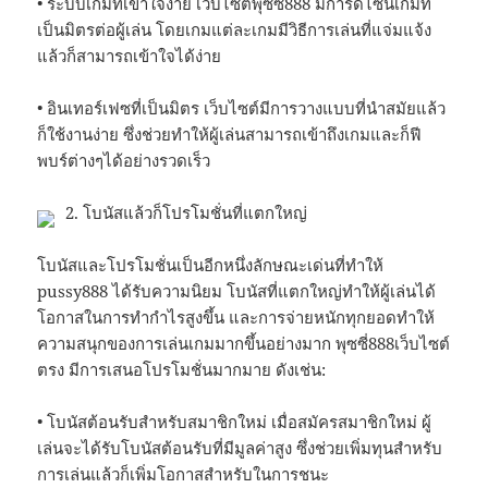
• ระบบเกมที่เข้าใจง่าย เว็บไซต์พุซซี่888 มีการดีไซน์เกมที่
เป็นมิตรต่อผู้เล่น โดยเกมแต่ละเกมมีวิธีการเล่นที่แจ่มแจ้ง
แล้วก็สามารถเข้าใจได้ง่าย
• อินเทอร์เฟซที่เป็นมิตร เว็บไซต์มีการวางแบบที่นำสมัยแล้ว
ก็ใช้งานง่าย ซึ่งช่วยทำให้ผู้เล่นสามารถเข้าถึงเกมและก็ฟี
พบร์ต่างๆได้อย่างรวดเร็ว
2. โบนัสแล้วก็โปรโมชั่นที่แตกใหญ่
โบนัสและโปรโมชั่นเป็นอีกหนึ่งลักษณะเด่นที่ทำให้
pussy888 ได้รับความนิยม โบนัสที่แตกใหญ่ทำให้ผู้เล่นได้
โอกาสในการทำกำไรสูงขึ้น และการจ่ายหนักทุกยอดทำให้
ความสนุกของการเล่นเกมมากขึ้นอย่างมาก พุซซี่888เว็บไซต์
ตรง มีการเสนอโปรโมชั่นมากมาย ดังเช่น:
• โบนัสต้อนรับสำหรับสมาชิกใหม่ เมื่อสมัครสมาชิกใหม่ ผู้
เล่นจะได้รับโบนัสต้อนรับที่มีมูลค่าสูง ซึ่งช่วยเพิ่มทุนสำหรับ
การเล่นแล้วก็เพิ่มโอกาสสำหรับในการชนะ