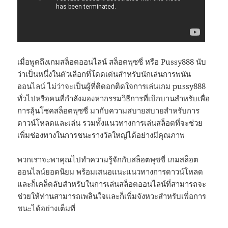
เมื่อพูดถึงเกมสล็อตออนไลน์ สล็อตพุซซี่ หรือ Pussy888 นับ
ว่าเป็นหนึ่งในตัวเลือกที่โดดเด่นสำหรับนักเล่นการพนัน
ออนไลน์ ไม่ว่าจะเป็นผู้ที่ติดอกติดใจการเล่นเกม pussy888
ทั่วไปหรือคนที่กำลังมองหากรรมวิธีการที่เบิกบานสำหรับเพื่อ
การลุ้นโชคสล็อตพุซซี่ มากับความสบายสบายสำหรับการ
ดาวน์โหลดและเล่น รวมทั้งแนวทางการเล่นสล็อตที่จะช่วย
เพิ่มช่องทางในการชนะรางวัลใหญ่ได้อย่างมีคุณภาพ
พวกเราจะพาคุณไปทำความรู้จักกับสล็อตพุซซี่ เกมสล็อต
ออนไลน์ยอดนิยม พร้อมเสนอแนะแนวทางการดาวน์โหลด
และก็เคล็ดลับสำหรับในการเล่นสล็อตออนไลน์ที่สามารถจะ
ช่วยให้ท่านสามารถเพลินใจและก็เพิ่มจังหวะสำหรับเพื่อการ
ชนะได้อย่างเต็มที่