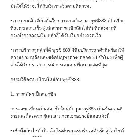
มั่นใจได้ว่าจะได้รับเงินรางวัลตามที่ควรจะ
• การถอนเงินที่เร็วทันใจ การถอนเงินจาก พุซซี่888 เป็นเรื่อง
ที่สะดวกและเร็ว ผู้เล่นสามารถเบิกเงินได้ทันทีหลังจากที่
กระทำการถอนเงิน แล้วก็ได้รับเงินอย่างรวดเร็ว
• การบริการลูกค้าที่ดี พุซซี่ 888 มีทีมบริการลูกค้าที่พร้อมให้
ความช่วยเหลือและขจัดปัญหาต่างๆตลอด 24 ชั่วโมง เพื่อผู้
เล่นได้รับประสบการณ์การเล่นเกมที่เหมาะสมที่สุด
กรรมวิธีลงทะเบียนใหม่กับ พุซซี่888
1. การสมัครเป็นสมาชิก
การลงทะเบียนเป็นสมาชิกใหม่กับ pussy888 เป็นขั้นตอนที่
ง่ายและก็สะดวก ผู้เล่นสามารถเอาอย่างขั้นตอนดังนี้
• เข้าถึงเว็บไซต์ เปิดเว็บไซต์บราวเซอร์รวมทั้งเข้าสู่เว็บไซต์