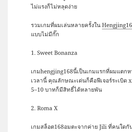
ไม่แรงก็ไม่หลุดง่าย
รวมเกมที่ผมเล่นหลายครั้งใน
Hengjing1
แบบไม่มีกั๊ก
1. Sweet Bonanza
เกมhengjing168นี้เป็นเกมแรกที่ผมแตกหนัก
เวลานี้ คุณลักษณะเด่นก็คือฟีเจอร์ระเบิด 
5–10 บาทก็มีสิทธิ์ได้หลายพัน
2. Roma X
เกมสล็อต168อมตะจากค่าย Jili ที่คนใดกั