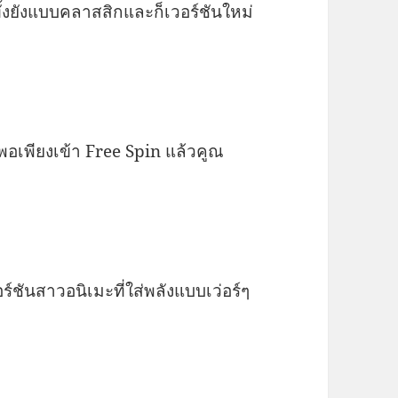
้งยังแบบคลาสสิกและก็เวอร์ชันใหม่
อเพียงเข้า Free Spin แล้วคูณ
์ชันสาวอนิเมะที่ใส่พลังแบบเว่อร์ๆ