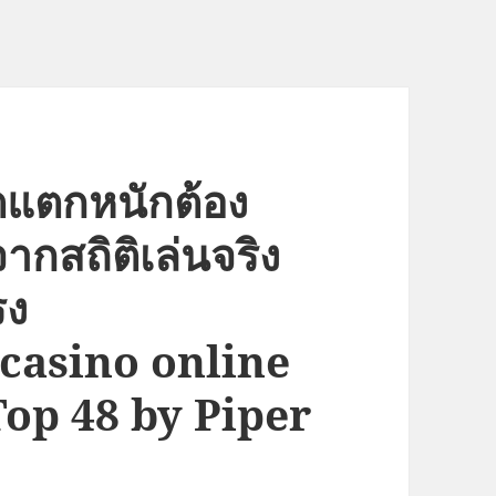
ตแตกหนักต้อง
ากสถิติเล่นจริง
รง
 casino online
 Top 48 by Piper