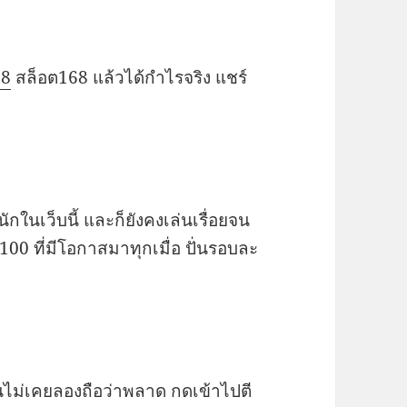
68
สล็อต168 แล้วได้กำไรจริง แชร์
ในเว็บนี้ และก็ยังคงเล่นเรื่อยจน
x100 ที่มีโอกาสมาทุกเมื่อ ปั่นรอบละ
นไม่เคยลองถือว่าพลาด กดเข้าไปตี