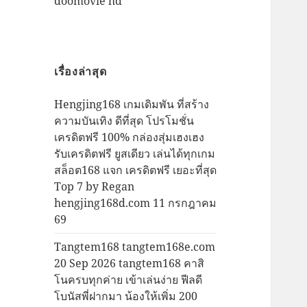
doomovie hd
เรื่องล่าสุด
Hengjing168 เกมเดิมพัน ที่สร้าง
ความบันเทิง ดีที่สุด โปรโมชั่น
เครดิตฟรี 100% กล่องสุ่มเฮงเฮง
รับเครดิตฟรี ยูสเดียว เล่นได้ทุกเกม
สล็อต168 แจก เครดิตฟรี เยอะที่สุด
Top 7 by Regan
hengjing168d.com 11 กรกฎาคม
69
Tangtem168 tangtem168e.com
20 Sep 2026 tangtem168 คาสิ
โนครบทุกค่าย เข้าเล่นง่าย ฟีลดี
โบนัสพี่ฝากมา น้องให้เพิ่ม 200