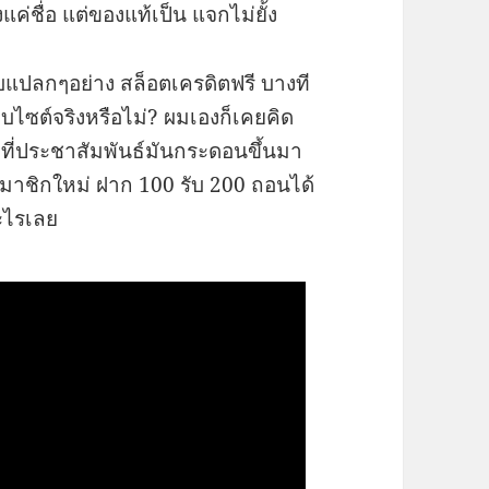
งแค่ชื่อ แต่ของแท้เป็น แจกไม่ยั้ง
็บแปลกๆอย่าง สล็อตเครดิตฟรี บางที
บไซต์จริงหรือไม่? ผมเองก็เคยคิด
่งที่ประชาสัมพันธ์มันกระดอนขึ้นมา
มาชิกใหม่ ฝาก 100 รับ 200 ถอนได้
ะไรเลย