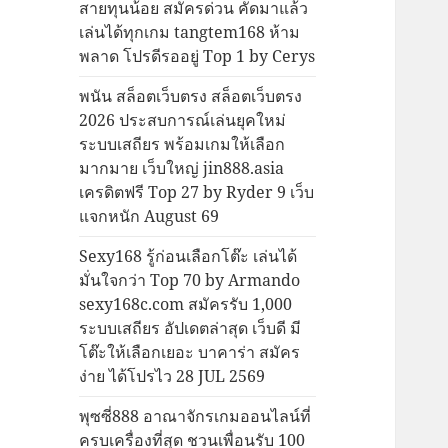
สายทุนน้อย สมัครด่วน คัดมาแล้ว
เล่นได้ทุกเกม tangtem168 ห้าม
พลาด โปรดีรออยู่ Top 1 by Cerys
พนัน สล็อตเว็บตรง สล็อตเว็บตรง
2026 ประสบการณ์เล่นยุคใหม่
ระบบเสถียร พร้อมเกมให้เลือก
มากมาย เว็บใหญ่ jin888.asia
เครดิตฟรี Top 27 by Ryder 9 เว็บ
แจกหนัก August 69
Sexy168 รู้ก่อนเลือกโต๊ะ เล่นได้
มั่นใจกว่า Top 70 by Armando
sexy168c.com สมัครรับ 1,000
ระบบเสถียร อัปเดตล่าสุด เว็บดี มี
โต๊ะให้เลือกเยอะ บาคาร่า สมัคร
ง่าย ได้โปรไว 28 JUL 2569
พุซซี่888 อาณาจักรเกมออนไลน์ที่
ครบเครื่องที่สุด ชวนเพื่อนรับ 100