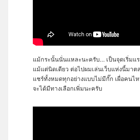
แม้กระนั้นนั่นแหละนะครับ… เป็นจุดเริ่ม
แม้แต่นิดเดียว ต่อไปผมเล่นเว็บแห่งนี้มา
แชร์ทั้งหมดทุกอย่างแบบไม่มีกั๊ก เผื่อคนไ
จะได้มีทางเลือกเพิ่มนะครับ