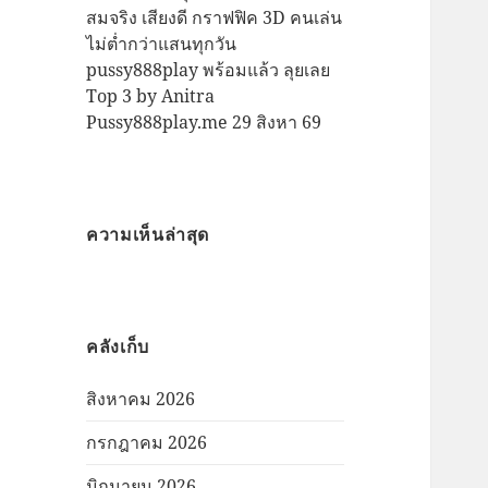
สมจริง เสียงดี กราฟฟิค 3D คนเล่น
ไม่ต่ำกว่าแสนทุกวัน
pussy888play พร้อมแล้ว ลุยเลย
Top 3 by Anitra
Pussy888play.me 29 สิงหา 69
ความเห็นล่าสุด
คลังเก็บ
สิงหาคม 2026
กรกฎาคม 2026
มิถุนายน 2026