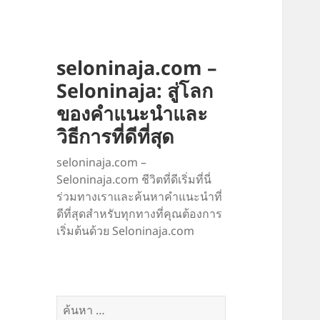
seloninaja.com –
Seloninaja: สู่โลก
ของคำแนะนำและ
วิธีการที่ดีที่สุด
seloninaja.com –
Seloninaja.com ชีวิตที่ดีเริ่มที่นี่
ร่วมทางเราและค้นหาคำแนะนำที่
ดีที่สุดสำหรับทุกทางที่คุณต้องการ
เริ่มต้นด้วย Seloninaja.com
ค้นหา