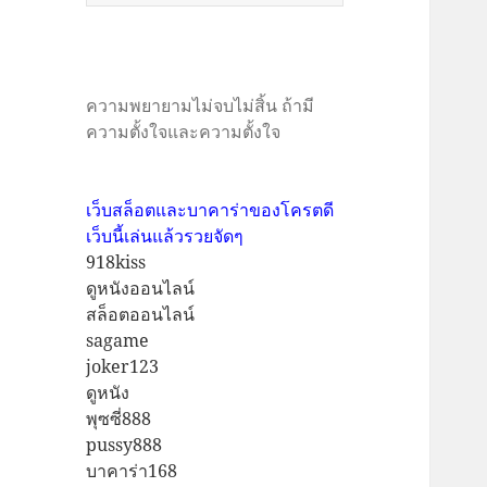
สำหรับ:
ความพยายามไม่จบไม่สิ้น ถ้ามี
ความตั้งใจและความตั้งใจ
เว็บสล็อตและบาคาร่าของโครตดี
เว็บนี้เล่นแล้วรวยจัดๆ
918kiss
ดูหนังออนไลน์
สล็อตออนไลน์
sagame
joker123
ดูหนัง
พุซซี่888
pussy888
บาคาร่า168