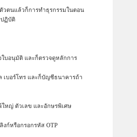
ันตัวตนแล้วก็การทำธุรกรรมในตอน
ปฏิบัติ
รวจใบอนุมัติ และก็ตรวจดูหลักการ
เมล เบอร์โทร และก็บัญชีธนาคารถ้า
มพ์ใหญ่ ตัวเลข และอักษรพิเศษ
ลิงก์หรือกรอกรหัส OTP