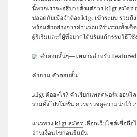
นี้พวกเราจะอธิบายตั้งแต่การ k1gt สมัคร 
ปลอดภัยเมื่อจำต้อง k1gt เข้าระบบ รวมถึงวิ
พร้อมตัวอย่างการคำนวณเทิร์นรวมทั้งเช็คล
ผู้ริเริ่มและก็ผู้ที่อยากได้ปรับแก้กรรมวิธีใช
คำตอบสั้นๆ— เหมาะสำหรับ Featured
คำถาม คำตอบสั้น
k1gt คืออะไร? คำเรียกแพลตฟอร์มออนไลน์
รวมทั้งโปรโมชั่น ควรตรวจดูความน่าไว้ว
แนวทาง
k1gt สมัคร
เลือกเว็บไซต์เชื่อถือ
อ่านเงื่อนไขก่อนยืนยัน