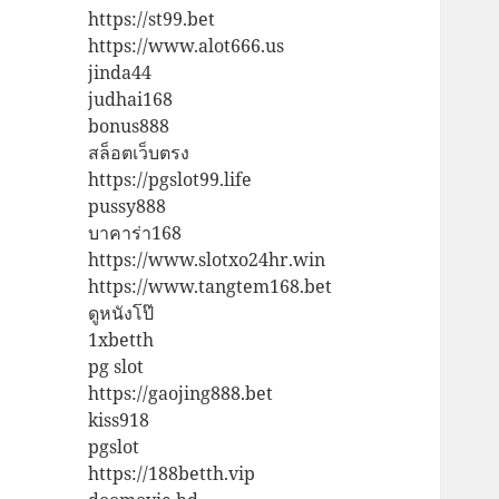
https://st99.bet
https://www.alot666.us
jinda44
judhai168
bonus888
สล็อตเว็บตรง
https://pgslot99.life
pussy888
บาคาร่า168
https://www.slotxo24hr.win
https://www.tangtem168.bet
ดูหนังโป๊
1xbetth
pg slot
https://gaojing888.bet
kiss918
pgslot
https://188betth.vip