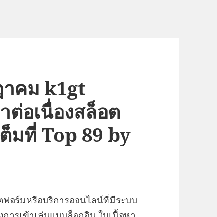
ฎาคม k1gt
ต่อเนื่องสล็อต
ต็มที่ Top 89 by
ลตฟอร์มหรือบริการออนไลน์ที่มีระบบ
งการเข้าเล่นแบบล็อกอิน ในเนื้อหา