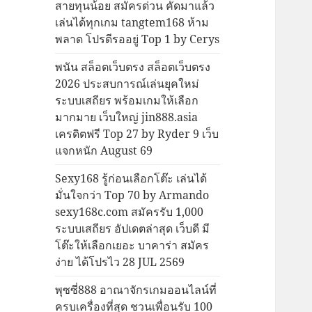
สายทุนน้อย สมัครด่วน คัดมาแล้ว
เล่นได้ทุกเกม tangtem168 ห้าม
พลาด โปรดีรออยู่ Top 1 by Cerys
พนัน สล็อตเว็บตรง สล็อตเว็บตรง
2026 ประสบการณ์เล่นยุคใหม่
ระบบเสถียร พร้อมเกมให้เลือก
มากมาย เว็บใหญ่ jin888.asia
เครดิตฟรี Top 27 by Ryder 9 เว็บ
แจกหนัก August 69
Sexy168 รู้ก่อนเลือกโต๊ะ เล่นได้
มั่นใจกว่า Top 70 by Armando
sexy168c.com สมัครรับ 1,000
ระบบเสถียร อัปเดตล่าสุด เว็บดี มี
โต๊ะให้เลือกเยอะ บาคาร่า สมัคร
ง่าย ได้โปรไว 28 JUL 2569
พุซซี่888 อาณาจักรเกมออนไลน์ที่
ครบเครื่องที่สุด ชวนเพื่อนรับ 100