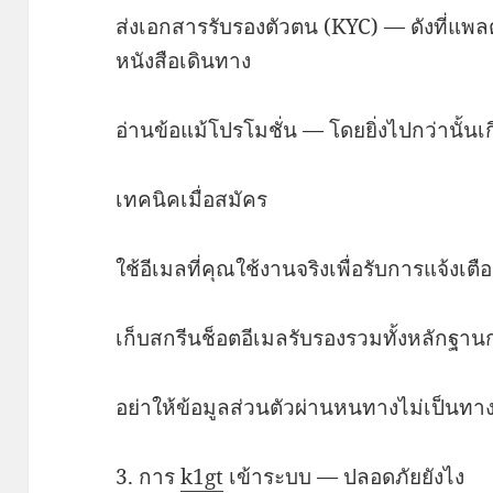
ส่งเอกสารรับรองตัวตน (KYC) — ดังที่แพ
หนังสือเดินทาง
อ่านข้อแม้โปรโมชั่น — โดยยิ่งไปกว่านั้นเก
เทคนิคเมื่อสมัคร
ใช้อีเมลที่คุณใช้งานจริงเพื่อรับการแจ้งเต
เก็บสกรีนช็อตอีเมลรับรองรวมทั้งหลักฐา
อย่าให้ข้อมูลส่วนตัวผ่านหนทางไม่เป็นทา
3. การ
k1gt
เข้าระบบ — ปลอดภัยยังไง