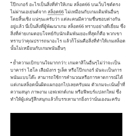
โป๊กเกอร์ อะไรเป็นสิ่งที่ทำให้เกม สล็อต66 บนเว็บไซต์ตรง
ไม่ผ่านเอเย่นต์จาก
สล็อต66
ไม่เหมือนกับเกมเดิมพันอื่นๆ
โดยสิ้นเชิง แน่ๆนะครับว่า แต่ละคนมีความชื่นชอบต่างกัน
อยู่แล้ว นี่เป็นสิ่งที่ผู้พัฒนาเกม สล็อต66 ทราบอย่างดีเยี่ยม ซึ่ง
สิ่งที่ค่ายเกมตอบโจทย์กับนักเดิมพันเยอะที่สุดก็คือ พวกเขา
ทราบว่าคุณปรารถนาอะไร แล้วก็โน่นคือสิ่งที่ทำให้เกมสล็อต
นั้นไม่เหมือนกับเกมพนันอื่นๆ
• ย้ำความเบิกบานใจมากกว่า: เกมคาสิโนอื่นๆไม่ว่าจะเป็น
บาคาร่า ไฮโล เสือมังกร รูเล็ต หรือโป๊กเกอร์ มันจะเป็นการ
พนันแบบโต๊ะ สามารถใช้การคำนวณหรือการคาดการณ์ได้
แต่เกมสล็อตนั้นผิดแผกออกไปเลยครับผม ตัวเกมจะเน้นย้ำที่
ความสนุก ภาพงาม เอฟเฟกต์เกม หรือฟีพบร์แปลกใหม่ ซึ่ง
ทำให้ผู้เล่นรู้สึกสนุกแล้วก็บรรเทามากยิ่งกว่านั่นเองนะครับ