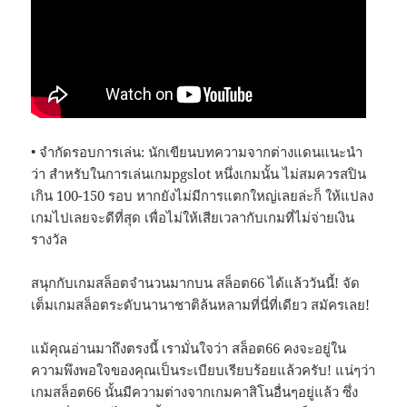
• จำกัดรอบการเล่น: นักเขียนบทความจากต่างแดนแนะนำ
ว่า สำหรับในการเล่นเกมpgslot หนึ่งเกมนั้น ไม่สมควรสปิน
เกิน 100-150 รอบ หากยังไม่มีการแตกใหญ่เลยล่ะก็ ให้แปลง
เกมไปเลยจะดีที่สุด เพื่อไม่ให้เสียเวลากับเกมที่ไม่จ่ายเงิน
รางวัล
สนุกกับเกมสล็อตจำนวนมากบน สล็อต66 ได้แล้ววันนี้! จัด
เต็มเกมสล็อตระดับนานาชาติล้นหลามที่นี่ที่เดียว สมัครเลย!
แม้คุณอ่านมาถึงตรงนี้ เรามั่นใจว่า สล็อต66 คงจะอยู่ใน
ความพึงพอใจของคุณเป็นระเบียบเรียบร้อยแล้วครับ! แน่ๆว่า
เกมสล็อต66 นั้นมีความต่างจากเกมคาสิโนอื่นๆอยู่แล้ว ซึ่ง