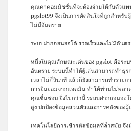
คุณค่าคอมมิชชั่นที่จะต้องจ่ายให้กับตัวแ
pgslot99 จึงเป็นการตัดสินใจที่ถูกสำหรับผ
ไม่มีอันตราย
ระบบฝากถอนออโต้ รวดเร็วและไม่มีอันตราย 
หนึ่งในคุณลักษณะเด่นของ pgslot คือระบบ
อันตราย ระบบนี้ทำให้ผู้เล่นสามารถทำธุร
เวลาไม่กี่วินาที แล้วก็ยังสามารถทำรายก
การยินยอมจากแอดมิน ทำให้ท่านไม่พลาดท
คุณชื่นชอบ ยิ่งไปกว่านี้ ระบบฝากถอนออโ
สูง ปกป้องข้อมูลส่วนตัวและการคลังของผู้เ
เทคโนโลยีการเข้ารหัสข้อมูลที่ล้ำสมัย จึ