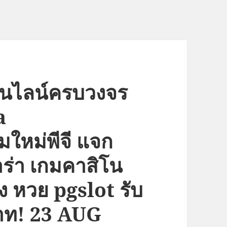
อนไลน์ครบวงจร
a
ใหม่พีจี แจก
าร่า เกมคาสิโน
้ง หวย pgslot รับ
บาท! 23 AUG