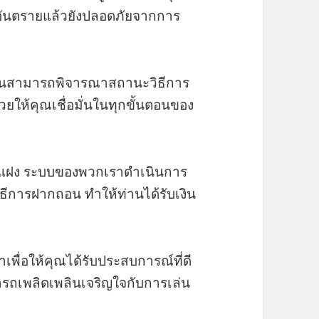
ีอันตรายแล้วยังปลอดภัยจากการ
ล่นสามารถพิจารณาสถานะวิธีการ
วยให้คุณเชื่อมั่นในทุกขั้นตอนของ
บแฝง ระบบของพวกเราดำเนินการ
ธีการฝากถอน ทำให้ท่านได้รับเงิน
พื่อให้คุณได้รับประสบการณ์ที่ดี
มารถเพลิดเพลินเจริญใจกับการเล่น