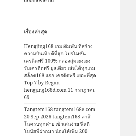
doomovie hd
เรื่องล่าสุด
Hengjing168 เกมเดิมพัน ที่สร้าง
ความบันเทิง ดีที่สุด โปรโมชั่น
เครดิตฟรี 100% กล่องสุ่มเฮงเฮง
รับเครดิตฟรี ยูสเดียว เล่นได้ทุกเกม
สล็อต168 แจก เครดิตฟรี เยอะที่สุด
Top 7 by Regan
hengjing168d.com 11 กรกฎาคม
69
Tangtem168 tangtem168e.com
20 Sep 2026 tangtem168 คาสิ
โนครบทุกค่าย เข้าเล่นง่าย ฟีลดี
โบนัสพี่ฝากมา น้องให้เพิ่ม 200