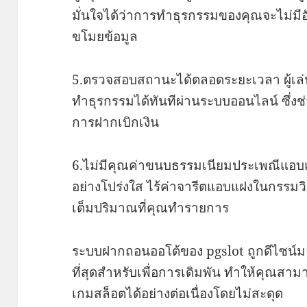
มั่นใจได้ว่าการทำธุรกรรมของคุณจะไม่ม
ขโมยข้อมูล
5.ตรวจสอบสถานะได้ตลอดระยะเวลา ผู้เ
ทำธุรกรรมได้ทันทีผ่านระบบออนไลน์ ซึ่งช่
การฝากเบิกเงิน
6.ไม่มีคุณค่าขนบธรรมเนียมประเพณีแอ
อย่างโปร่งใส ไร้ค่าจารีตแอบแฝงในกรรมวิ
เต็มปริมาณที่คุณทำรายการ
ระบบฝากถอนออโต้ของ pgslot ถูกดีไซน์มาเ
ที่สุดสำหรับเพื่อการเดิมพัน ทำให้คุณสา
เกมสล็อตได้อย่างต่อเนื่องโดยไม่สะดุด