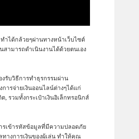
ทำได้กล้วยๆผ่านทางหน้าเว็บไซต์
ท่านสามารถดำเนินงานได้ด้วยตนเอง
งรับวิธีการทำธุรกรรมผ่าน
ารจ่ายเงินออนไลน์ต่างๆได้แก่
ต, รวมทั้งกระเป๋าเงินอิเล็กทรอนิกส์
ารเข้ารหัสข้อมูลที่มีความปลอดภัย
อมูลทางการเงินของผู้เล่น ทำให้คุณ