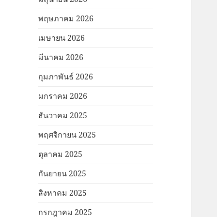
พฤษภาคม 2026
เมษายน 2026
มีนาคม 2026
กุมภาพันธ์ 2026
มกราคม 2026
ธันวาคม 2025
พฤศจิกายน 2025
ตุลาคม 2025
กันยายน 2025
สิงหาคม 2025
กรกฎาคม 2025