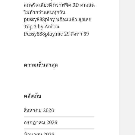
สมจริง เสียงดี กราฟฟิค 3D คนเล่น
ไม่ต่ำกว่าแสนทุกวัน
pussy888play พร้อมแล้ว ลุยเลย
Top 3 by Anitra
Pussy888play.me 29 สิงหา 69
ความเห็นล่าสุด
คลังเก็บ
สิงหาคม 2026
กรกฎาคม 2026
มิถุนายน 2026