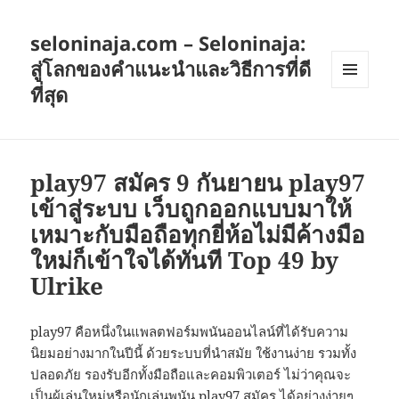
seloninaja.com – Seloninaja:
สู่โลกของคำแนะนำและวิธีการที่ดี
ที่สุด
เมนู
และวิด
เจ็ต
play97 สมัคร 9 กันยายน play97
เข้าสู่ระบบ เว็บถูกออกแบบมาให้
เหมาะกับมือถือทุกยี่ห้อไม่มีค้างมือ
ใหม่ก็เข้าใจได้ทันที Top 49 by
Ulrike
play97 คือหนึ่งในแพลตฟอร์มพนันออนไลน์ที่ได้รับความ
นิยมอย่างมากในปีนี้ ด้วยระบบที่นำสมัย ใช้งานง่าย รวมทั้ง
ปลอดภัย รองรับอีกทั้งมือถือและคอมพิวเตอร์ ไม่ว่าคุณจะ
เป็นผู้เล่นใหม่หรือนักเล่นพนัน play97 สมัคร ได้อย่างง่ายๆ