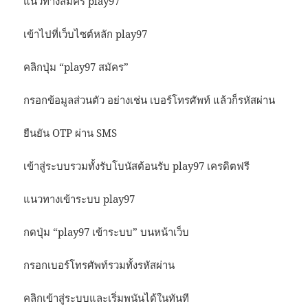
แนวทางสมัคร play97
เข้าไปที่เว็บไซต์หลัก play97
คลิกปุ่ม “play97 สมัคร”
กรอกข้อมูลส่วนตัว อย่างเช่น เบอร์โทรศัพท์ แล้วก็รหัสผ่าน
ยืนยัน OTP ผ่าน SMS
เข้าสู่ระบบรวมทั้งรับโบนัสต้อนรับ play97 เครดิตฟรี
แนวทางเข้าระบบ play97
กดปุ่ม “play97 เข้าระบบ” บนหน้าเว็บ
กรอกเบอร์โทรศัพท์รวมทั้งรหัสผ่าน
คลิกเข้าสู่ระบบและเริ่มพนันได้ในทันที