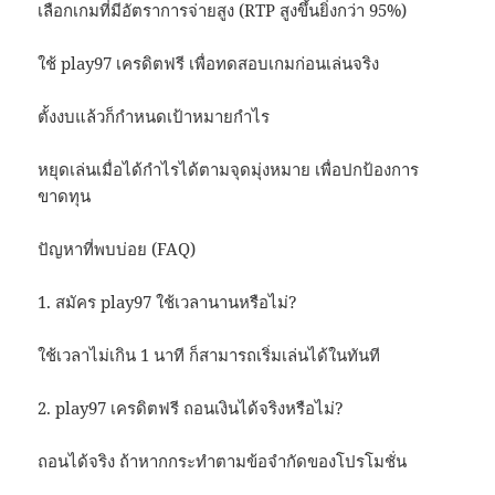
เลือกเกมที่มีอัตราการจ่ายสูง (RTP สูงขึ้นยิ่งกว่า 95%)
ใช้ play97 เครดิตฟรี เพื่อทดสอบเกมก่อนเล่นจริง
ตั้งงบแล้วก็กำหนดเป้าหมายกำไร
หยุดเล่นเมื่อได้กำไรได้ตามจุดมุ่งหมาย เพื่อปกป้องการ
ขาดทุน
ปัญหาที่พบบ่อย (FAQ)
1. สมัคร play97 ใช้เวลานานหรือไม่?
ใช้เวลาไม่เกิน 1 นาที ก็สามารถเริ่มเล่นได้ในทันที
2. play97 เครดิตฟรี ถอนเงินได้จริงหรือไม่?
ถอนได้จริง ถ้าหากกระทำตามข้อจำกัดของโปรโมชั่น