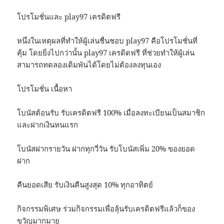
โปรโมชั่นและ play97 เครดิตฟรี
หนึ่งในเหตุผลที่ทำให้ผู้เล่นชื่นชอบ play97 คือโปรโมชั่นที่
คุ้ม โดยยิ่งไปกว่านั้น play97 เครดิตฟรี ที่ช่วยทำให้ผู้เล่น
สามารถทดลองเดิมพันได้โดยไม่ต้องลงทุนเอง
โปรโมชั่น เนื้อหา
โบนัสต้อนรับ รับเครดิตฟรี 100% เมื่อลงทะเบียนเป็นสมาชิก
และฝากเงินหนแรก
โบนัสฝากรายวัน ฝากทุกวี่วัน รับโบนัสเพิ่ม 20% ของยอด
ฝาก
คืนยอดเสีย รับเงินคืนสูงสุด 10% ทุกอาทิตย์
กิจกรรมพิเศษ ร่วมกิจกรรมเพื่อลุ้นรับเครดิตฟรีแล้วก็ของ
ขวัญมากมาย