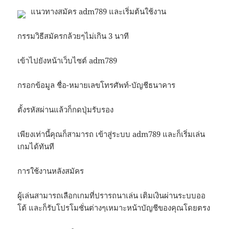
แนวทางสมัคร adm789 และเริ่มต้นใช้งาน
กรรมวิธีสมัครกล้วยๆไม่เกิน 3 นาที
เข้าไปยังหน้าเว็บไซต์ adm789
กรอกข้อมูล ชื่อ-หมายเลขโทรศัพท์-บัญชีธนาคาร
ตั้งรหัสผ่านแล้วก็กดปุ่มรับรอง
เพียงเท่านี้คุณก็สามารถ เข้าสู่ระบบ adm789 และก็เริ่มเล่น
เกมได้ทันที
การใช้งานหลังสมัคร
ผู้เล่นสามารถเลือกเกมที่ปรารถนาเล่น เติมเงินผ่านระบบออ
โต้ และก็รับโปรโมชั่นต่างๆเหมาะหน้าบัญชีของคุณโดยตรง