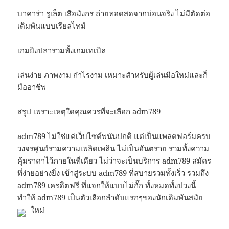
บาคาร่า รูเล็ต เสือมังกร ถ่ายทอดสดจากบ่อนจริง ไม่มีตัดต่อ
เดิมพันแบบเรียลไทม์
เกมยิงปลารวมทั้งเกมเทเบิล
เล่นง่าย ภาพงาม กำไรงาม เหมาะสำหรับผู้เล่นมือใหม่และก็
มืออาชีพ
สรุป เพราะเหตุใดคุณควรที่จะเลือก
adm789
adm789 ไม่ใช่แค่เว็บไซต์พนันปกติ แต่เป็นแพลตฟอร์มครบ
วงจรศูนย์รวมความเพลิดเพลิน ไม่เป็นอันตราย รวมทั้งความ
คุ้มราคาไว้ภายในที่เดียว ไม่ว่าจะเป็นบริการ adm789 สมัคร
ที่ง่ายอย่างยิ่ง เข้าสู่ระบบ adm789 ที่สบายรวมทั้งเร็ว รวมถึง
adm789 เครดิตฟรี ที่แจกให้แบบไม่กั๊ก ทั้งหมดทั้งปวงนี้
ทำให้ adm789 เป็นตัวเลือกลำดับแรกๆของนักเดิมพันสมัย
ใหม่