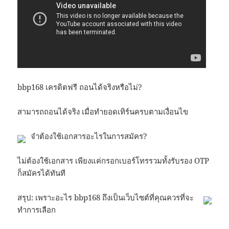
bbp168 เครดิตฟรี ถอนได้จริงหรือไม่?
สามารถถอนได้จริง เมื่อทำยอดเทิร์นครบตามเงื่อนไข
จำต้องใช้เอกสารอะไรในการสมัคร?
ไม่ต้องใช้เอกสาร เพียงแค่กรอกเบอร์โทรรวมทั้งรับรอง OTP
ก็สมัครได้ทันที
สรุป: เพราะอะไร bbp168 ถึงเป็นเว็บไซต์ที่คุณควรที่จะ
ทำการเลือก