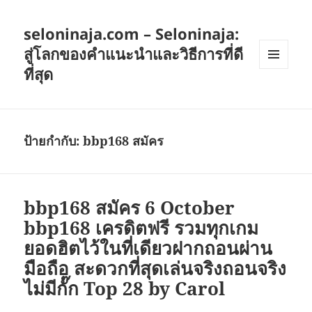
seloninaja.com – Seloninaja:
สู่โลกของคำแนะนำและวิธีการที่ดี
ที่สุด
เมนู
และวิด
เจ็ต
ป้ายกำกับ:
bbp168 สมัคร
bbp168 สมัคร 6 October
bbp168 เครดิตฟรี รวมทุกเกม
ยอดฮิตไว้ในที่เดียวฝากถอนผ่าน
มือถือ สะดวกที่สุดเล่นจริงถอนจริง
ไม่มีกั๊ก Top 28 by Carol