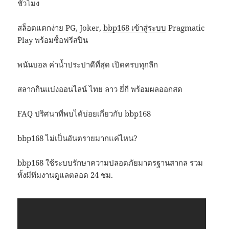
ชั่วโมง
สล็อตแตกง่าย PG, Joker,
bbp168 เข้าสู่ระบบ
Pragmatic
Play พร้อมซื้อฟรีสปิน
พนันบอล ค่าน้ำประปาดีที่สุด เปิดครบทุกลีก
สลากกินแบ่งออนไลน์ ไทย ลาว ยี่กี พร้อมผลออกสด
FAQ ปริศนาที่พบได้บ่อยเกี่ยวกับ bbp168
bbp168 ไม่เป็นอันตรายมากแค่ไหน?
bbp168 ใช้ระบบรักษาความปลอดภัยมาตรฐานสากล รวม
ทั้งมีทีมงานดูแลตลอด 24 ชม.