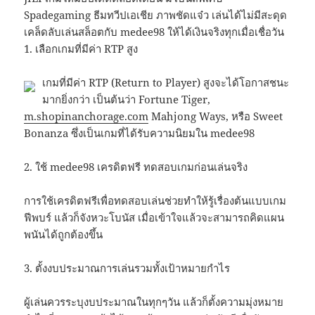
Spadegaming ธีมทวีปเอเชีย ภาพชัดแจ๋ว เล่นได้ไม่มีสะดุด
เคล็ดลับเล่นสล็อตกับ medee98 ให้ได้เงินจริงทุกเมื่อเชื่อวัน
1. เลือกเกมที่มีค่า RTP สูง
เกมที่มีค่า RTP (Return to Player) สูงจะได้โอกาสชนะ
มากยิ่งกว่า เป็นต้นว่า Fortune Tiger,
m.shopinanchorage.com
Mahjong Ways, หรือ Sweet
Bonanza ซึ่งเป็นเกมที่ได้รับความนิยมใน medee98
2. ใช้ medee98 เครดิตฟรี ทดสอบเกมก่อนเล่นจริง
การใช้เครดิตฟรีเพื่อทดสอบเล่นช่วยทำให้รู้เรื่องต้นแบบเกม
ฟีพบร์ แล้วก็จังหวะโบนัส เมื่อเข้าใจแล้วจะสามารถคิดแผน
พนันได้ถูกต้องขึ้น
3. ตั้งงบประมาณการเล่นรวมทั้งเป้าหมายกำไร
ผู้เล่นควรระบุงบประมาณในทุกๆวัน แล้วก็ตั้งความมุ่งหมาย