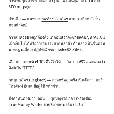
การเพิ่มคุณค่ารายละเอียด (รูปภาพ แผนภูมิ วิดีโอ) แล้วก็
SEO on-page
ส่วนที่ 1 — แนวทาง
medee98 สมัคร
แบบละเอียด (5 ขั้น
ตอนสำคัญ)
การสมัครอย่างถูกต้องตั้งแต่ตอนแรกจะช่วยลดปัญหาดังเช่น
เบิกเงินไม่ได้หรือการรับรองตัวตนล่าช้า ด้านล่างเป็นขั้นตอน
มาตรฐานที่ควรปฏิบัติเมื่อจะ medee98 สมัคร:
เลือกปากทางเข้า/URL ที่ไว้ใจได้ — วิเคราะห์รีวิวและมองว่า
ลิงก์เป็น HTTPS
กดปุ่มสมัคร (Register) — กรอกข้อมูลจริง เป็นต้นว่า เบอร์
โทรศัพท์ อีเมล ชื่อผู้ใช้ รหัสผ่าน
ตั้งค่าหนทางฝาก–ถอน — ผูกบัญชีธนาคารหรือเชื่อม
TrueMoney Wallet จากที่แพลตฟอร์มรองรับ