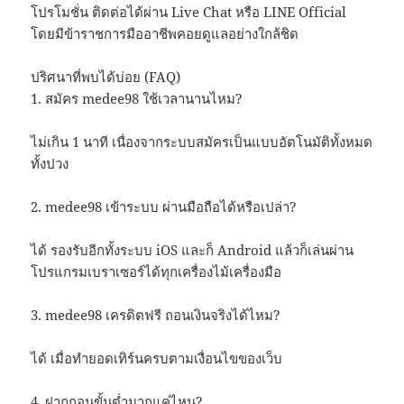
โปรโมชั่น ติดต่อได้ผ่าน Live Chat หรือ LINE Official
โดยมีข้าราชการมืออาชีพคอยดูแลอย่างใกล้ชิด
ปริศนาที่พบได้บ่อย (FAQ)
1. สมัคร medee98 ใช้เวลานานไหม?
ไม่เกิน 1 นาที เนื่องจากระบบสมัครเป็นแบบอัตโนมัติทั้งหมด
ทั้งปวง
2. medee98 เข้าระบบ ผ่านมือถือได้หรือเปล่า?
ได้ รองรับอีกทั้งระบบ iOS และก็ Android แล้วก็เล่นผ่าน
โปรแกรมเบราเซอร์ได้ทุกเครื่องไม้เครื่องมือ
3. medee98 เครดิตฟรี ถอนเงินจริงได้ไหม?
ได้ เมื่อทำยอดเทิร์นครบตามเงื่อนไขของเว็บ
4. ฝากถอนขั้นต่ำมากแค่ไหน?