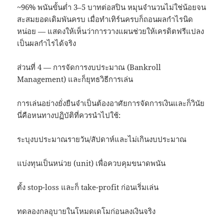
~96% พนันขั้นต่ำ 3–5 บาทต่อสปิน หมุนจำนวนไม่ใช่น้อยจน
สะสมยอดเดิมพันครบ เมื่อทำเทิร์นครบก็ถอนผลกำไรนิด
หน่อย — แสดงให้เห็นว่าการวางแผนช่วยให้เครดิตฟรีแปลง
เป็นผลกำไรได้จริง
ส่วนที่ 4 — การจัดการงบประมาณ (Bankroll
Management) และก็ยุทธวิธีการเล่น
การเล่นอย่างยั่งยืนจำเป็นต้องอาศัยการจัดการเงินและก็วินัย
นี่คือหนทางปฏิบัติที่ควรนำไปใช้:
ระบุงบประมาณรายวัน/สัปดาห์และไม่เกินงบประมาณ
แบ่งทุนเป็นหน่วย (unit) เพื่อควบคุมขนาดพนัน
ตั้ง stop-loss และก็ take-profit ก่อนเริ่มเล่น
ทดลองกลอุบายในโหมดเดโมก่อนลงเงินจริง