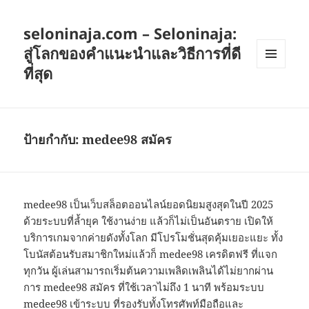
seloninaja.com – Seloninaja:
สู่โลกของคำแนะนำและวิธีการที่ดี
ที่สุด
เมนู
และวิด
เจ็ต
ป้ายกำกับ:
medee98 สมัคร
medee98 เป็นเว็บสล็อตออนไลน์ยอดนิยมสูงสุดในปี 2025
ด้วยระบบที่ล้ำยุค ใช้งานง่าย แล้วก็ไม่เป็นอันตราย เปิดให้
บริการเกมจากค่ายดังทั้งโลก มีโปรโมชั่นสุดคุ้มเยอะแยะ ทั้ง
โบนัสต้อนรับสมาชิกใหม่แล้วก็ medee98 เครดิตฟรี ที่แจก
ทุกวัน ผู้เล่นสามารถเริ่มต้นความเพลิดเพลินได้ไม่ยากผ่าน
การ medee98 สมัคร ที่ใช้เวลาไม่ถึง 1 นาที พร้อมระบบ
medee98 เข้าระบบ ที่รองรับทั้งโทรศัพท์มือถือและ