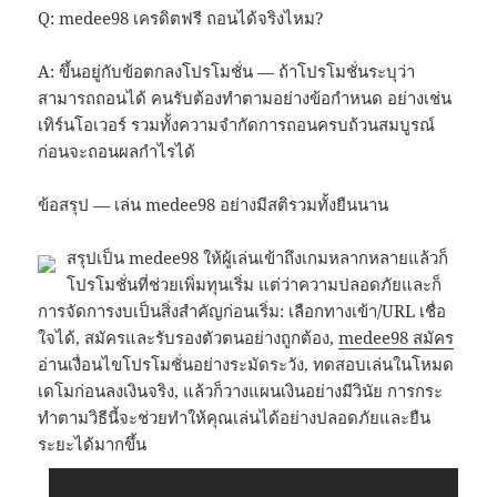
Q: medee98 เครดิตฟรี ถอนได้จริงไหม?
A: ขึ้นอยู่กับข้อตกลงโปรโมชั่น — ถ้าโปรโมชั่นระบุว่า
สามารถถอนได้ คนรับต้องทำตามอย่างข้อกำหนด อย่างเช่น
เทิร์นโอเวอร์ รวมทั้งความจำกัดการถอนครบถ้วนสมบูรณ์
ก่อนจะถอนผลกำไรได้
ข้อสรุป — เล่น medee98 อย่างมีสติรวมทั้งยืนนาน
สรุปเป็น medee98 ให้ผู้เล่นเข้าถึงเกมหลากหลายแล้วก็
โปรโมชั่นที่ช่วยเพิ่มทุนเริ่ม แต่ว่าความปลอดภัยและก็
การจัดการงบเป็นสิ่งสำคัญก่อนเริ่ม: เลือกทางเข้า/URL เชื่อ
ใจได้, สมัครและรับรองตัวตนอย่างถูกต้อง,
medee98 สมัคร
อ่านเงื่อนไขโปรโมชั่นอย่างระมัดระวัง, ทดสอบเล่นในโหมด
เดโมก่อนลงเงินจริง, แล้วก็วางแผนเงินอย่างมีวินัย การกระ
ทำตามวิธีนี้จะช่วยทำให้คุณเล่นได้อย่างปลอดภัยและยืน
ระยะได้มากขึ้น