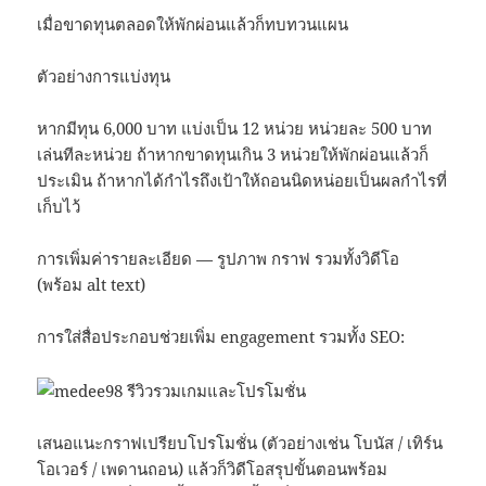
เมื่อขาดทุนตลอดให้พักผ่อนแล้วก็ทบทวนแผน
ตัวอย่างการแบ่งทุน
หากมีทุน 6,000 บาท แบ่งเป็น 12 หน่วย หน่วยละ 500 บาท
เล่นทีละหน่วย ถ้าหากขาดทุนเกิน 3 หน่วยให้พักผ่อนแล้วก็
ประเมิน ถ้าหากได้กำไรถึงเป้าให้ถอนนิดหน่อยเป็นผลกำไรที่
เก็บไว้
การเพิ่มค่ารายละเอียด — รูปภาพ กราฟ รวมทั้งวิดีโอ
(พร้อม alt text)
การใส่สื่อประกอบช่วยเพิ่ม engagement รวมทั้ง SEO:
เสนอแนะกราฟเปรียบโปรโมชั่น (ตัวอย่างเช่น โบนัส / เทิร์น
โอเวอร์ / เพดานถอน) แล้วก็วิดีโอสรุปขั้นตอนพร้อม