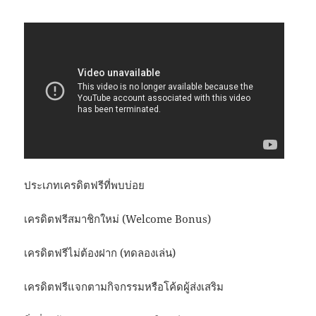
ประเภทเครดิตฟรีที่พบบ่อย
เครดิตฟรีสมาชิกใหม่ (Welcome Bonus)
เครดิตฟรีไม่ต้องฝาก (ทดลองเล่น)
เครดิตฟรีแจกตามกิจกรรมหรือโค้ดผู้ส่งเสริม