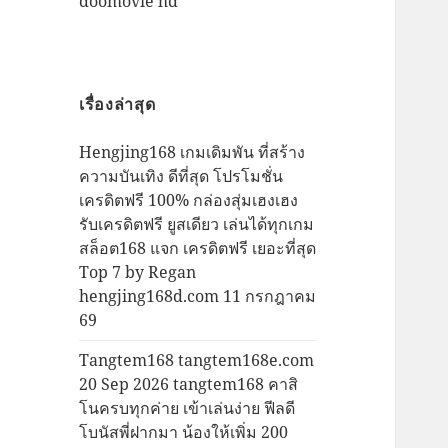
doomovie hd
เรื่องล่าสุด
Hengjing168 เกมเดิมพัน ที่สร้าง
ความบันเทิง ดีที่สุด โปรโมชั่น
เครดิตฟรี 100% กล่องสุ่มเฮงเฮง
รับเครดิตฟรี ยูสเดียว เล่นได้ทุกเกม
สล็อต168 แจก เครดิตฟรี เยอะที่สุด
Top 7 by Regan
hengjing168d.com 11 กรกฎาคม
69
Tangtem168 tangtem168e.com
20 Sep 2026 tangtem168 คาสิ
โนครบทุกค่าย เข้าเล่นง่าย ฟีลดี
โบนัสพี่ฝากมา น้องให้เพิ่ม 200