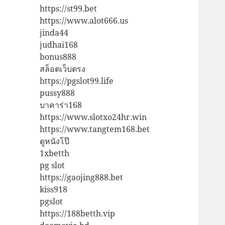
https://st99.bet
https://www.alot666.us
jinda44
judhai168
bonus888
สล็อตเว็บตรง
https://pgslot99.life
pussy888
บาคาร่า168
https://www.slotxo24hr.win
https://www.tangtem168.bet
ดูหนังโป๊
1xbetth
pg slot
https://gaojing888.bet
kiss918
pgslot
https://188betth.vip