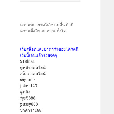
สำหรับ:
ความพยายามไม่จบไม่สิ้น ถ้ามี
ความตั้งใจและความตั้งใจ
เว็บสล็อตและบาคาร่าของโครตดี
เว็บนี้เล่นแล้วรวยจัดๆ
918kiss
ดูหนังออนไลน์
สล็อตออนไลน์
sagame
joker123
ดูหนัง
พุซซี่888
pussy888
บาคาร่า168