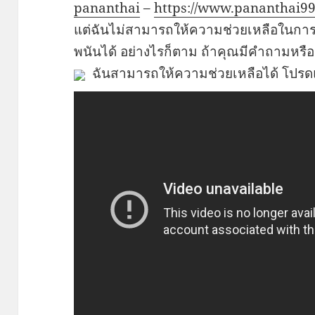
pananthai
–
https://www.pananthai99
แต่ฉันไม่สามารถให้ความช่วยเหลือในการ
พนันได้ อย่างไรก็ตาม ถ้าคุณมีคำถามหรือคว
ฉันสามารถให้ความช่วยเหลือได้ โปรด