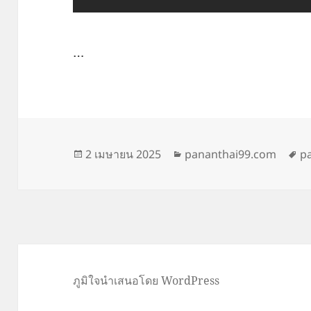
…
เขียน
หมวด
ป้
2 เมษายน 2025
pananthai99.com
pa
เมื่อ
หมู่
กำ
ภูมิใจนำเสนอโดย WordPress