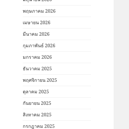
พฤษภาคม 2026
เมษายน 2026
มีนาคม 2026
กุมภาพันธ์ 2026
มกราคม 2026
ธันวาคม 2025
พฤศจิกายน 2025
ตุลาคม 2025
กันยายน 2025
สิงหาคม 2025
กรกฎาคม 2025