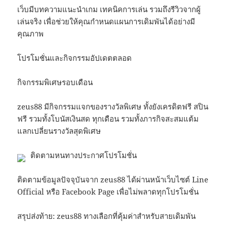
เว็บมีบทความแนะนำเกม เทคนิคการเล่น รวมถึงรีวิวจากผู้
เล่นจริง เพื่อช่วยให้คุณกำหนดแผนการเดิมพันได้อย่างมี
คุณภาพ
โปรโมชั่นและกิจกรรมอัปเดตตลอด
กิจกรรมพิเศษรอบเดือน
zeus88 มีกิจกรรมแจกของรางวัลพิเศษ ทั้งยังเครดิตฟรี สปิน
ฟรี รวมทั้งโบนัสเงินสด ทุกเดือน รวมทั้งภารกิจสะสมแต้ม
แลกเปลี่ยนรางวัลสุดพิเศษ
ติดตามหนทางประกาศโปรโมชั่น
ติดตามข้อมูลปัจจุบันจาก zeus88 ได้ผ่านหน้าเว็บไซต์ Line
Official หรือ Facebook Page เพื่อไม่พลาดทุกโปรโมชั่น
สรุปส่งท้าย: zeus88 ทางเลือกที่คุ้มค่าสำหรับสายเดิมพัน