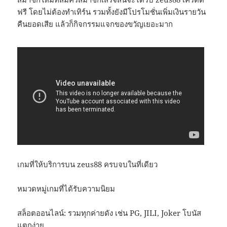
ฟรี โดยไม่ต้องทำเทิร์น รวมทั้งยังมีโปรโมชั่นเพิ่มเงินรายวัน
คืนยอดเสีย แล้วก็กิจกรรมแจกของขวัญเยอะมาก
เกมที่ให้บริการบน zeus88 ครบจบในที่เดียว
หมวดหมู่เกมที่ได้รับความนิยม
สล็อตออนไลน์: รวมทุกค่ายดัง เช่น PG, JILI, Joker โบนัส
แตกง่าย