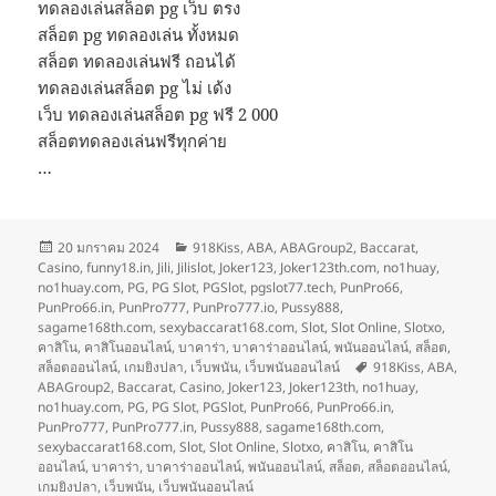
ทดลองเล่นสล็อต pg เว็บ ตรง
สล็อต pg ทดลองเล่น ทั้งหมด
สล็อต ทดลองเล่นฟรี ถอนได้
ทดลองเล่นสล็อต pg ไม่ เด้ง
เว็บ ทดลองเล่นสล็อต pg ฟรี 2 000
สล็อตทดลองเล่นฟรีทุกค่าย
…
เขียน
หมวด
20 มกราคม 2024
918Kiss
,
ABA
,
ABAGroup2
,
Baccarat
,
เมื่อ
หมู่
Casino
,
funny18.in
,
Jili
,
Jilislot
,
Joker123
,
Joker123th.com
,
no1huay
,
no1huay.com
,
PG
,
PG Slot
,
PGSlot
,
pgslot77.tech
,
PunPro66
,
PunPro66.in
,
PunPro777
,
PunPro777.io
,
Pussy888
,
sagame168th.com
,
sexybaccarat168.com
,
Slot
,
Slot Online
,
Slotxo
,
คาสิโน
,
คาสิโนออนไลน์
,
บาคาร่า
,
บาคาร่าออนไลน์
,
พนันออนไลน์
,
สล็อต
,
ป้าย
สล็อตออนไลน์
,
เกมยิงปลา
,
เว็บพนัน
,
เว็บพนันออนไลน์
918Kiss
,
ABA
,
กำกับ
ABAGroup2
,
Baccarat
,
Casino
,
Joker123
,
Joker123th
,
no1huay
,
no1huay.com
,
PG
,
PG Slot
,
PGSlot
,
PunPro66
,
PunPro66.in
,
PunPro777
,
PunPro777.in
,
Pussy888
,
sagame168th.com
,
sexybaccarat168.com
,
Slot
,
Slot Online
,
Slotxo
,
คาสิโน
,
คาสิโน
ออนไลน์
,
บาคาร่า
,
บาคาร่าออนไลน์
,
พนันออนไลน์
,
สล็อต
,
สล็อตออนไลน์
,
เกมยิงปลา
,
เว็บพนัน
,
เว็บพนันออนไลน์