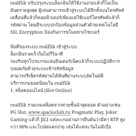
realflik ปรับปรุงระบบล็อกอินให้ใช้งานง่ายแล้วก็ไม่เป็น
อันตรายสูงสุด ผู้เล่นสามารถเข้าสู่ระบบได้อีกทั้งบนโทรศัพท์
เคลื่อนที่แล้วก็คอมพิวเตอร์เพียงแต่ใช้เบอร์โทรศัพท์แล้วก็
รหัสผ่าน โดยมีระบบปกป้องข้อมูลส่วนตัวด้วยเทคโนโลยี
SSL Encryption ป้องกันการขโมยทางไซเบอร์
ข้อดีของระบบ realflik เข้าสู่ระบบ
ล็อกอินรวดเร็วในไม่กี่วินาที
รองรับทุกโปรแกรมเล่นอินเตอร์เน็ตแล้วก็ระบบปฏิบัติการ
ปลอดภัยด้วยระบบเข้ารหัสข้อมูล
สามารถรีเซ็ตรหัสผ่านได้ทันทีผ่านระบบอัตโนมัติ
บริการเกมยอดนิยมใน realflik
1. สล็อตออนไลน์ (Slot Online)
realflik รวมเกมสล็อตจากค่ายชั้นนำสุดยอด ตัวอย่างเช่น
PG Slot,
www.spacioclub.ru
Pragmatic Play, Joker
Gaming แล้วก็ JILI แต่ละเกมผ่านการยืนยันว่ามีค่า RTP สูง
กว่า 96% และโบนัสแตกง่าย เล่นได้แต่ละวันไม่มีเบื่อ