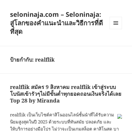
seloninaja.com – Seloninaja:
สู่โลกของคำแนะนำและวิธีการที่ดี
ที่สุด
เมนู
และวิด
เจ็ต
ป้ายกำกับ:
realflik
realflik สมัคร 9 สิงหาคม realflik เข้าสู่ระบบ
โบนัสเข้ารัวๆไม่มีขั้นต่ำทุกยอดถอนเงินจริงได้เลย
Top 28 by Miranda
realflik เป็นเว็บไซต์คาสิโนออนไลน์ชั้นนำที่ได้รับความ
นิยมสูงสุดในปี 2025 ด้วยระบบที่ทันสมัย ปลอดภัย และ
ให้บริการอย่างมือโปร ไม่ว่าจะเป็นเกมสล็อต คาสิโนสด บา