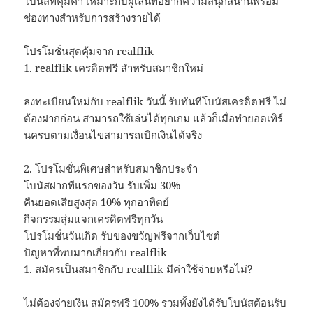
โบนัสที่คุ้มค่า เหมาะกับผู้เล่นที่อยากความสนุกสนานพร้อม
ช่องทางสำหรับการสร้างรายได้
โปรโมชั่นสุดคุ้มจาก realflik
1. realflik เครดิตฟรี สำหรับสมาชิกใหม่
ลงทะเบียนใหม่กับ realflik วันนี้ รับทันทีโบนัสเครดิตฟรี ไม่
ต้องฝากก่อน สามารถใช้เล่นได้ทุกเกม แล้วก็เมื่อทำยอดเทิร์
นครบตามเงื่อนไขสามารถเบิกเงินได้จริง
2. โปรโมชั่นพิเศษสำหรับสมาชิกประจำ
โบนัสฝากทีแรกของวัน รับเพิ่ม 30%
คืนยอดเสียสูงสุด 10% ทุกอาทิตย์
กิจกรรมสุ่มแจกเครดิตฟรีทุกวัน
โปรโมชั่นวันเกิด รับของขวัญฟรีจากเว็บไซต์
ปัญหาที่พบมากเกี่ยวกับ realflik
1. สมัครเป็นสมาชิกกับ realflik มีค่าใช้จ่ายหรือไม่?
ไม่ต้องจ่ายเงิน สมัครฟรี 100% รวมทั้งยังได้รับโบนัสต้อนรับ