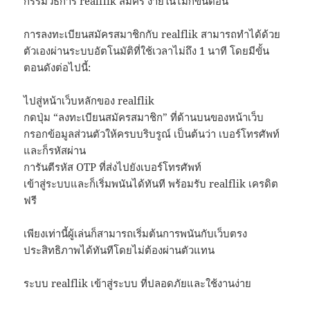
กรรมวิธีการ realflik สมัคร ง่ายในไม่กี่ขั้นตอน
การลงทะเบียนสมัครสมาชิกกับ realflik สามารถทำได้ด้วย
ตัวเองผ่านระบบอัตโนมัติที่ใช้เวลาไม่ถึง 1 นาที โดยมีขั้น
ตอนดังต่อไปนี้:
ไปสู่หน้าเว็บหลักของ realflik
กดปุ่ม “ลงทะเบียนสมัครสมาชิก” ที่ด้านบนของหน้าเว็บ
กรอกข้อมูลส่วนตัวให้ครบบริบรูณ์ เป็นต้นว่า เบอร์โทรศัพท์
และก็รหัสผ่าน
การันตีรหัส OTP ที่ส่งไปยังเบอร์โทรศัพท์
เข้าสู่ระบบและก็เริ่มพนันได้ทันที พร้อมรับ realflik เครดิต
ฟรี
เพียงเท่านี้ผู้เล่นก็สามารถเริ่มต้นการพนันกับเว็บตรง
ประสิทธิภาพได้ทันทีโดยไม่ต้องผ่านตัวแทน
ระบบ realflik เข้าสู่ระบบ ที่ปลอดภัยและใช้งานง่าย